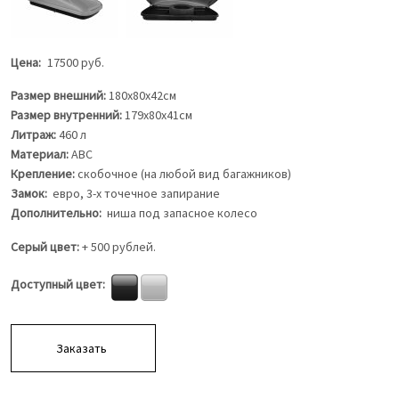
Previous
Next
Цена
17500 руб.
Размер внешний:
180х80х42см
Размер внутренний:
179х80х41см
Литраж:
460 л
Материал:
АВС
Крепление:
скобочное (на любой вид багажников)
Замок:
евро, 3-х точечное запирание
Дополнительно:
ниша под запасное колесо
Серый цвет:
+ 500 рублей.
Доступный цвет
Заказать