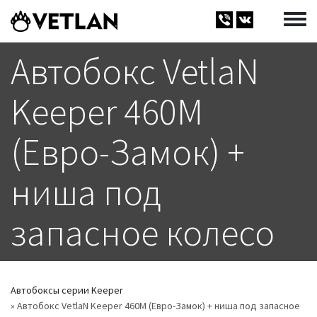
Перейти к основному содержанию
Toggle
Автобокс VetlaN
Keeper 460М
(Евро-Замок) +
ниша под
запасное колесо
Автобоксы серии Keeper
Автобокс VetlaN Keeper 460М (Евро-Замок) + ниша под запасное