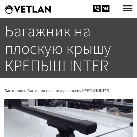
Перейти к основному содержанию
Toggle
Багажник на
плоскую крышу
КРЕПЫШ INTER
Багажники
Багажник на плоскую крышу КРЕПЫШ INTER