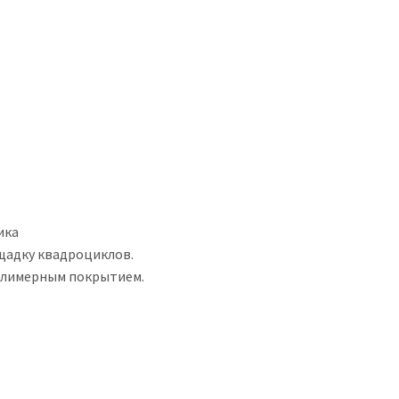
тика
ощадку квадроциклов.
олимерным покрытием.