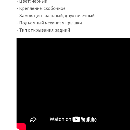
- Цвет: черный
- Крепление: скобочное
- Замок: центральный, двухточечный
- Подъемный механизм крышки
- Тип открывания: задний